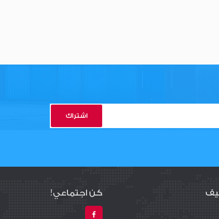
اشتراك
يف
كن اجتماعي!