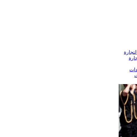
ارة
ت