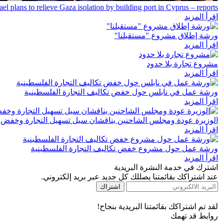
rael plans to relieve Gaza isolation by building port in Cyprus – reports
اقرأ المزيد
ورشة إطلاق مشروع "مستقبلنا"
اقرأ المزيد
مشروع تجارة بلا حدود
اقرأ المزيد
ورشة عمل في نابلس حول خفض تكاليف التجارة الفلسطينية
اقرأ المزيد
الوزيرة عودة ومجلس الشاحنين يناقشان سبل تسهيل التجارة وخفض ا
اقرأ المزيد
ورشة عمل حول مشروع خفض تكاليف التجارة الفلسطينية
اقرأ المزيد
اشترك في خدمة النشرة البريدية
عند اشتراكك بقائمتنا يصللك كل جديد عبر بريد إلكتروني.
اشتراك
لقد تم اشتراكك بقائمتنا البريدية بنجاح!
روابط قد تهمك