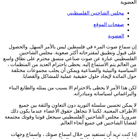
العضوية
مجلس الشاحنين الفلسطيني
صفحات الموقع
العضوية
إن سماع صوت المرء في فلسطين ليس بالأمر السهل. والحصول
على قبول وتطبيق لمقترحاته أكثر صعوبة. مجلس الشاحنين
الفلسطيني عبارة عن صوت صناعي منسق محترم على نطاق واسع
من العالم يتم الاستماع إليه. يحظى باحترام العديد من المنظمات ،
السياسية والبيئية والصناعية ويمكن أن يجلب مجموعات مختلفة
حول المائدة لإيجاد حلول حقيقية عملية للمشاكل والقضايا.
لكن هذا الأمر لا يحظى بالاحترام الا بسبب من يمثله والطابع البناء
والبراغماتي لسياساته ومبادراته.
لا يمكن تحسين سلسلة التوريد دون التعاون والثقة بين جميع
الأطراف المعنية. لكننا لا نتجاهل حقوق الأعضاء عندما يكون ذلك
ضروريا. مجلس الشاحنين الفلسطيني سيجعل قوتنا وقوتك مجتمعة
لقضايا الشاحنين في جميع أنحاء العالم.
إذا كنت تريد أن تستفيد من خلال اسماع صوتك ، واسماع وجهات