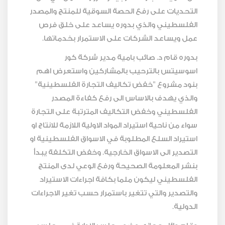
التحديات على رفع الحصة السوقية للمنتج والمصدر
الفلسطيني والذي بدوره يساعد على خلق فرص
عمل ويساعد الشركات على الاستمرار بخدماتها.
بدوره قام د. صائب بامية مدير شركة كور
اسوسيتس بالترحيب بالمشاركين واستعرض اهم
بنود مشروع "خفض تكاليف التجارة الفلسطينية"
والذي يهدف بالاساس الى رفع كفاءة المصدر
الفلسطيني وخفض التكاليف المترتبة على التجارة
سواء من ناحية استيراد المواد الاولية اللازمة للانتاج او
استيراد السلع المطلوبة في الاسواق الفلسطينية او
التصدير الى الاسواق الخارجية. وخفض التكلفة يبدأ
بنشر المعلومة الصحيحة ورفع الوعي لدى المنتج
الفلسطيني ليكون ملما بكافة اجراءات الاستيراد
والتصدير والتي تتغير باستمرار حسب تغير الاجراءات
الدولية.
وقام وائل حجازي عضو مجلس الادارة في مجلس