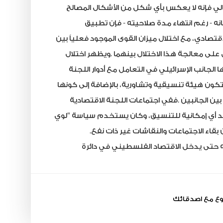
الي
فإنه
لا
يعكس
بأي
شكل
من
الأشكال
المصالح
نه
-
رغم
انتهاء
مدة
صلاحيته
-
فإن
تطبيق
اقتصادي،
مع
اختلال
ميزان
القوى
الموجود
فعلياً
بين
على
معالجة
هذا
الاختلال
بينهما
.
ويظهر
اختلال
ا
الجانب
الإسرائيلي
في
التعامل
مع
أدوار
اللجنة
تكون
هيئة
تنسيقية
وتشاورية،
بالإضافة
إلى
كونها
بين
الجانبين
.
ففي
اجتماعات
اللجنة
الاقتصادية
أي
إمكانية
للتنسيق،
وكان
يستخدم
سياسة "لوي
بقاء
الاجتماعات
والنقاشات
غير
ذات
نفع
.
ه
حتى
يدخل
الاقتصاد
الفلسطيني
في
دائرة
وع مع اصدقائك