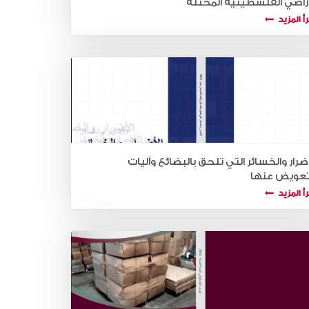
أراضي الفلسطينية المحتلة
أ المزيد
أضرار والخسائر التي تلحق بالبضائع وآليات
تعويض عنها
أ المزيد