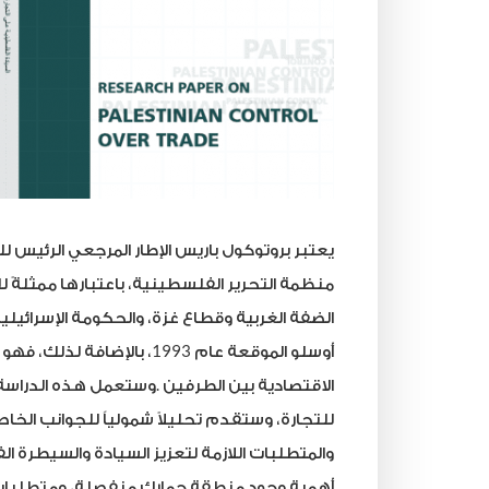
يعتبر
بروتوكول
باريس
الإطار
المرجعي
الرئيس
لل
منظمة
التحرير
الفلسطينية،
باعتبارها
ممثلةً
ل
الضفة
الغربية
وقطاع
غزة،
والحكومة
الإسرائيلي
أوسلو
الموقعة
عام
1993
،
بالإضافة
لذلك،
فهو
الاقتصادية
بين
الطرفين
.
وستعمل
هذه
الدراسة
للتجارة،
وستقدم
تحليلاً
شمولياً
للجوانب
الخاص
والمتطلبات
اللازمة
لتعزيز
السيادة
والسيطرة
ال
أهمية
وجود
منطقة
جمارك
منفصلة،
ومتطلبا