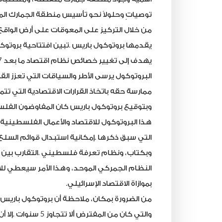
توصياتٍ
وحلولاً
نحو
تأسيس
منطقة
الجمارك
ال
من
خلال
التركيز
على
المعوقات
على
أرض
الواقع
يقدمها
بروتوكول
باريس
.
تبين
افتتاحية
بروتوك
يهدف
إلى
تغيير
خصائص
نظام
اقتصاد
ما
بعد
7
البروتوكول
يرسى
الأطر
والسياقات
التي
تعزز
الق
ممارسة
حقه
باتخاذ
القرارات
الاقتصادية
التي
تتم
وبتوقيع
بروتوكول
باريس
كان
المفاوضون
الفل
هذا
البروتوكول
للاقتصاد
والأعمال
الفلسطينية
التي
سبق
ذكرها
.
إمكانية
استبدال
قوائم
السلع
وبكتاب،
ونظام
تعرفة
فلسطيني
.
التقارب
بين
النظام
الجمركي
الموحد،
وهذا
الأمر
سيعطي
لل
بموازاة
الاقتصاد
الإسرائيلي
.
من
الضرورة
بمكان،
ملاحظة
أن
بروتوكول
باريس،
والتي
كان
من
المفترض
ألا
تتجاوز
5
سنوات
.
إلا
أن