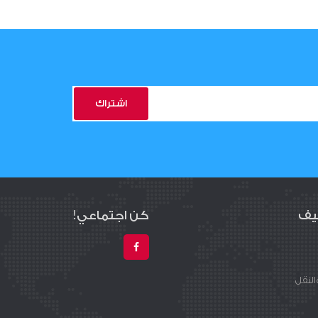
اشتراك
يف
كن اجتماعي!
لنقل