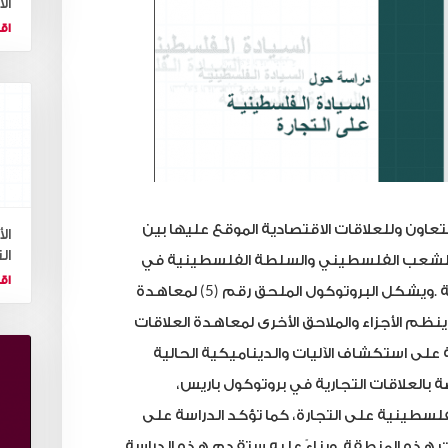
ال
اقر
تعاون
وللعلاقات
الاقتصادية
الموقع
عليها
بين
ال
ال
لشعب
الفلسطيني
والسلطة
الفلسطينية
في
اقر
ة
.
ويشكل
البروتوكول
الملحق
رقم
(5)
لمعاهدة
ينظم
الأجزاء
والملاحق
الأخرى
لمعاهدة
العلاقات
على
استكشاف
الآليات
والديناميكية
الحالية
ة
بالعلاقات
التجارية
في
بروتوكول
باريس،
فلسطينية
على
التجارة،
كما
تؤكد
الدراسة
على
ت
هذه
المنطقة
.
وبناءً
عليه
ستقدم
هذه
الدراسة