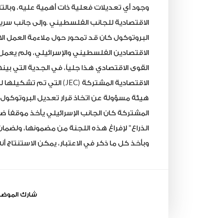
وجود
أي
تعديلات
فعلية
ذات
أهمية
عليه،
وبالت
الاقتصادية
للجانب
الفلسطيني
.
وإلى
جانب
سريا
البروتوكول
كان
قد
تمحور
حول
ملاءمة
العمل
ال
الاقتصادين
الفلسطيني
والإسرائيلي،
ولم
يعمل
القوى
الاقتصادي
هذا
جلياً،
في
الجدية
التي
بينه
الاقتصادية
المشتركة (
JEC
) التي
تم
تشكيلها
ل
هيئة
مسؤولة
عن
اتخاذ
قرار
تعديل
البروتوكول
المشتركة
كان
الجانب
الإسرائيلي
يأخذ
موقفاً
ضد
الذراع" لإفراغ
هذه
اللجنة
من
مضمونها،
ولضمان
وبأخذ
كل
ما
ذكر
في
الاعتبار،
يمكن
الاستنتاج
أن
شارك الموض