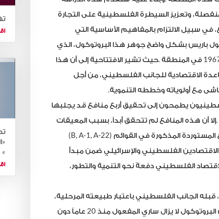
منفصلة،
وتعزيز
السيطرة
الفلسطينية
على
التجارة
ته
،
في
سبيل
الالتزام
بالمفاهيم
الأساسية
التي
اقر
ول
باريس
بشكل
واضح
جوهر
هذا
البروتوكول،
الذي
196
في
المنطقة
.
حيث
تشير
الافتتاحية
إلى
أن
هذا
اعدة
الاقتصادية
للجانب
الفلسطيني،
من
أجل
اشى
مع
أولوياته
وخططه
التنموية
.
سطينيون
يطمحون
إلى
تحقيق
أربع
منافع
قد
يجلبها
.
إلا
أن
هذه
المنافع
لم
تتحقق
أبداً،
بسبب
المعيقات
تط
المستوردة
المذكورة
في
القوائم (
2
B, A-1, A-2
)
«ا
الاقتصادين
الفلسطيني
والإسرائيلي
ضمن
مبدأ
»
اقر
اقتصاد
الفلسطيني
دفعةً
نحو
التنمية
والتطور،
قبله
الجانب
الفلسطيني
باعتبار
طبيعته
المرحلية،
البروتوكول
لا
يزال
ساري
المفعول
منذ
20
عاماً
دون